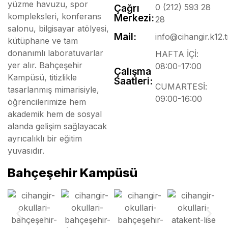
yüzme havuzu, spor
0 (212) 593 28
Çağrı
kompleksleri, konferans
Merkezi:
28
salonu, bilgisayar atölyesi,
Mail:
info@cihangir.k12.t
kütüphane ve tam
donanımlı laboratuvarlar
HAFTA İÇİ:
yer alır. Bahçeşehir
08:00-17:00
Çalışma
Kampüsü, titizlikle
Saatleri:
CUMARTESİ:
tasarlanmış mimarisiyle,
09:00-16:00
öğrencilerimize hem
akademik hem de sosyal
alanda gelişim sağlayacak
ayrıcalıklı bir eğitim
yuvasıdır.
Bahçeşehir Kampüsü