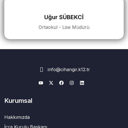
Uğur SÜBEKCİ
Ortaokul - Lise Müdürü
info@cihangir.k12.tr
Kurumsal
Hakkımızda
İcra Kurulu Başkanı